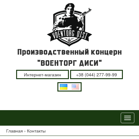
Производственный концерн
"ВОЕНТОРГ ДИСИ"
Интернет-магазин
+38 (044) 277-99-99
Пере
навиг
Главная
›
Контакты