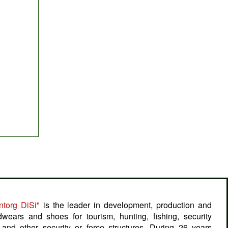
ntorg DiSi"
is the leader in development, production and
dwears and shoes for tourism, hunting, fishing, security
and other security or force structures. During 26 years