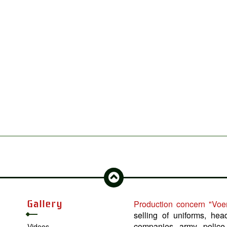
Gallery
Production concern "Voe
selling of uniforms, hea
companies, army, police 
Videos